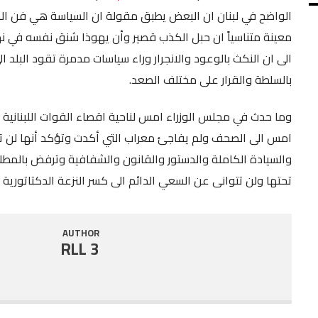
الواضح في لبنان ان البعض يطبق مقولة ان السياسة هي فن الكذب
SHARE
RSS FEED
معينة متناسياً ان حبل الكذب قصير وأن يهوذا شنق نفسه في نه
LINK
الى ان النكث بالوعود والانجرار وراء سياسات مدمرة تقود البلد ا
بالسلطة والقرار على مختلف الصعد.
EMBED
وما حدث في مجلس الوزراء امس لناحية اقصاء القوات اللبنانية 
امس الى الصحف ولم يفاجئ معراب التي أكدت وتؤكد أنها لن تك
والسيادة الكاملة والدستور والقانون والشفافية وترفض بالمطل
تحتها ولن تتوانى عن السعي الدائم الى كسر النزعة الدكتاتورية 
AUTHOR
RLL 3