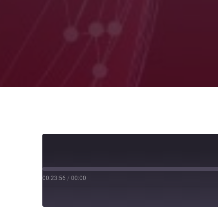
00:23:56
/
00:00