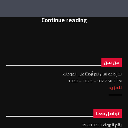
Continue reading
من نحن
بثّ إذاعة لبنان الحر أرضيًّا على الموجات:
102.3 – 102.5 – 102.7 MHZ FM
للمزيد
تواصل معنا
رقم الهواء
:218233-09