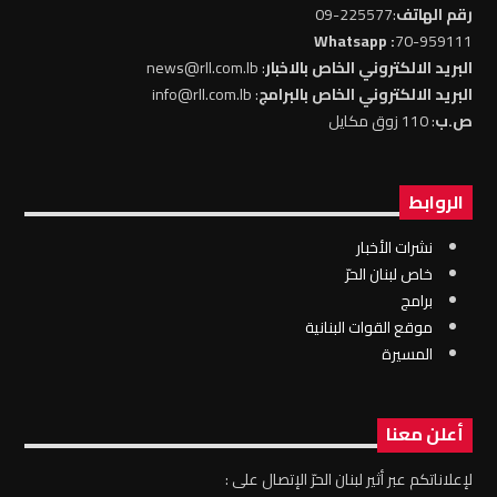
رقم الهاتف
:225577-09
: Whatsapp
70-959111
البريد الالكتروني الخاص بالاخبار
: news@rll.com.lb
البريد الالكتروني الخاص بالبرامج
: info@rll.com.lb
ص.ب
: 110 زوق مكايل
الروابط
نشرات الأخبار
خاص لبنان الحرّ
برامج
موقع القوات البنانية
المسيرة
أعلن معنا
لإعلاناتكم عبر أثير لبنان الحرّ الإتصال على :