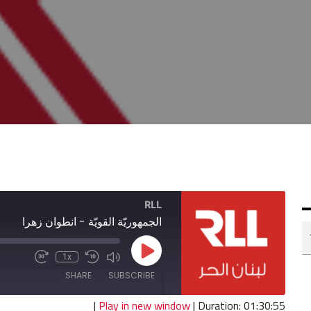
RLL
الجمهوريّة القويّة - انطوان زهرا
Play
1x
Fast
Mute/Unmute
Rewind
Episode
Forward
Episode
10
SHARE
SUBSCRIBE
30
Seconds
seconds
|
Play in new window
|
Duration: 01:30:55