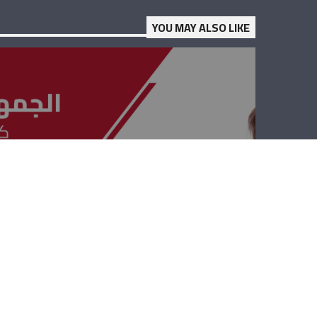
YOU MAY ALSO LIKE
الجمهوريّة القويّة
– فادي كرم