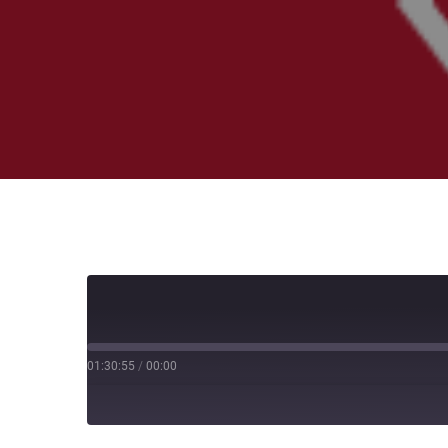
01:30:55
/
00:00