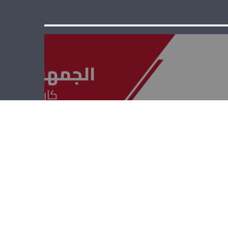
الجمهوريّة القويّة
– ريشار قيومجيان