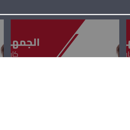
الجمهوريّة القويّة
– جو عيسى
الخوري