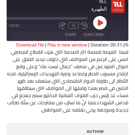
RLL
الظّهيرة
Play
1:26
/
00:00
1x
Fast
Rewind
Episode
Forward
10
SHARE
SUBSCRIBE
30
Seconds
seconds
Download file
|
Play in new window
|
Duration: 00:31:26
فيما الفرصة للملمة اثار الصدمة التي هزت القطاع المصرفي
SHARE
امس على الرغم من المواقف التي حاولت تبديد القلق على
RSS FEED
اموال المودعين في مصرف “جمال ترست بنك” وعلى وقع
LINK
ارتفاع منسوب الخطر وتصاعد وتيرة التهديدات الإسرائيلية، تتجه
الأنظار الى طاولة الحوار الاقتصادي التي ستنعقد بعد ظهر
EMBED
الاثنين في قصر بعبدا وقبلها الى المواقف التي سيطلقها
مساء غد رئيس حزب القوات اللبنانية الدكتور سمير جعجع في
قداس الشهداءعلما انّ ما تسرّب من مقترحات عن سلّة ضرائب
جديدة وموجعة يرخي بقلقه على المواطنين.
AUTHOR