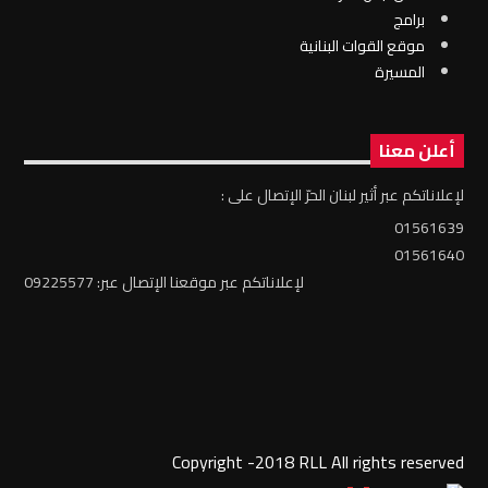
برامج
موقع القوات البنانية
المسيرة
أعلن معنا
لإعلاناتكم عبر أثير لبنان الحرّ الإتصال على :
01561639
01561640
لإعلاناتكم عبر موقعنا الإتصال عبر: 09225577
Copyright -2018 RLL All rights reserved