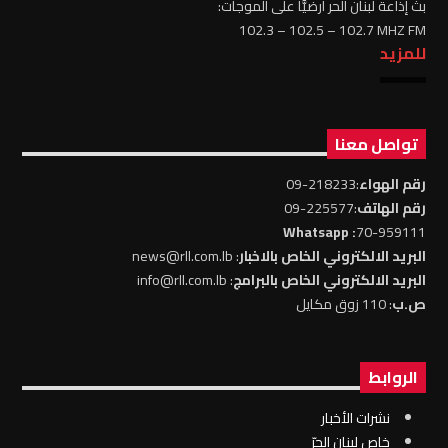
بثّ إذاعة لبنان الحر أرضيًّا على الموجات:
102.3 – 102.5 – 102.7 MHZ FM
للمزيد
تواصل معنا
رقم الهواء
:218233-09
رقم الهاتف
:225577-09
: Whatsapp
70-959111
البريد الالكتروني الخاص بالاخبار
: news@rll.com.lb
البريد الالكتروني الخاص بالبرامج
: info@rll.com.lb
ص.ب
: 110 زوق مكايل
الروابط
نشرات الأخبار
خاص لبنان الحرّ