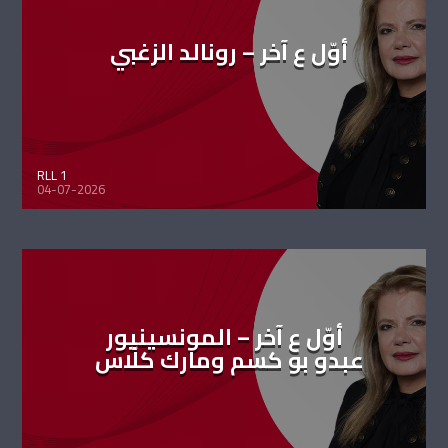
أوّل ع آخر – رونالد الزغبي
RLL 1
04-07-2026
أوّل ع آخر – المونسينيور
عبدو بو كسم ومارك كلّاس