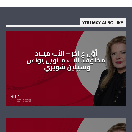
YOU MAY ALSO LIKE
أوّل ع آخر – الأب ميلاد
مخلوف، الأب مانويل يونس
وسيلين شويري
RLL 1
11-07-2026