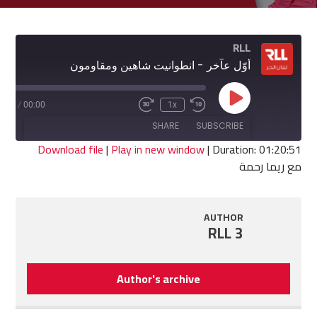
RLL
أوّل عآخر - انطوانيت شاهين ومقاومون
Play
0:51
/
00:00
1x
Fast
Rewind
Episode
Forward
10
SHARE
SUBSCRIBE
30
Seconds
seconds
Download file
|
Play in new window
|
Duration: 01:20:51
مع ريما رحمة
SHARE
RSS FEED
LINK
AUTHOR
RLL 3
EMBED
Author's archive