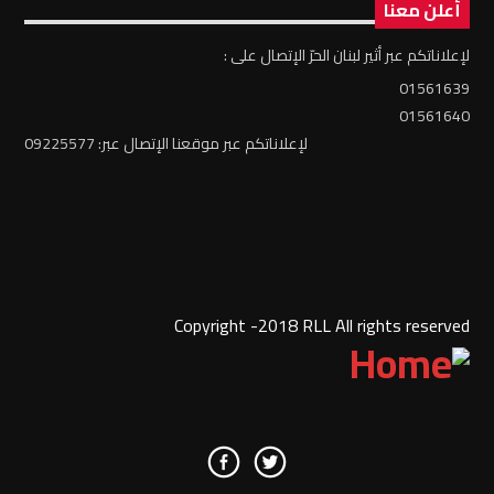
أعلن معنا
لإعلاناتكم عبر أثير لبنان الحرّ الإتصال على :
01561639
01561640
لإعلاناتكم عبر موقعنا الإتصال عبر: 09225577
Copyright -2018 RLL All rights reserved