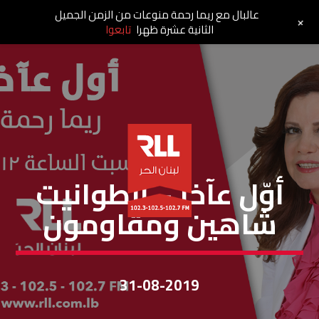
عالبال مع ريما رحمة منوعات من الزمن الجميل
+
الثانية عشرة ظهرا
تابعوا
أوّل عآخر
أوّل عآخر – انطوانيت
شاهين ومقاومون
31-08-2019