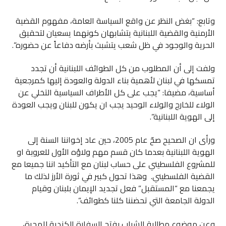
وتابع: “بغض النظر عن واقع السياسة العامة، مفهوم القضية
الأرمنية والقضية اللبنانية يتشابهان كونهما يسعيان لتحقيق
الحرية والوجود في ظل شعب يتشبث بأرضه دفاعاً عن حضوره”.
ولفت إلى أن المطلوب من كل الطوائف اللبنانية أن تجدد
تمسكها في لبنان لأهمية بناء الدولة والعودة إليها كمرجعية
أساسية، مضيفا: “يجب على كل الأطراف السياسية التخلي عن
الولاء للخارج والولاء الوحيد يجب ان يكون للبنان ويجب العودة
إلى الهوية اللبنانية”.
ورأى ان الصحيح صحّ عام 2005، حين عاد إخواننا السنة إلى
الهوية اللبنانية بعدما كان قسم مهم ولاؤه الأول للعروبة او
للمشروع الفلسطيني على حساب لبنان مع التأكيد اننا جميعا مع
القضية الفلسطيني. وهذا تحول كبير في ثورة الأرز لذلك ما
يجمعنا مع “المستقبل” فعل تجديد الإيمان بلبنان وقيام
الدولة الجامعة التي تحضننا كلنا كطوائف”.
وعن موضوع مطالبة الشباب بفتح السفارة الكندية للهجرة،