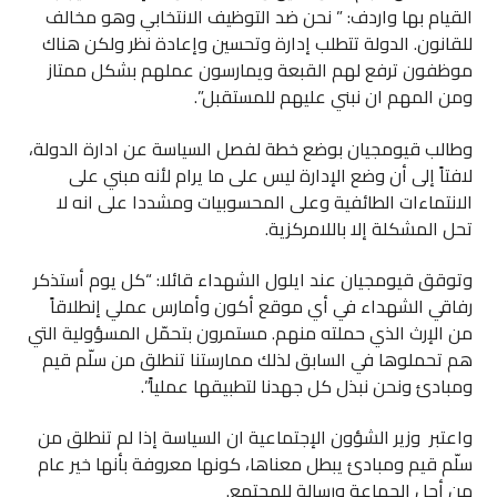
القيام بها واردف: ” نحن ضد التوظيف الانتخابي وهو مخالف
للقانون. الدولة تتطلب إدارة وتحسين وإعادة نظر ولكن هناك
موظفون ترفع لهم القبعة ويمارسون عملهم بشكل ممتاز
ومن المهم ان نبني عليهم للمستقبل”.
وطالب قيومجيان بوضع خطة لفصل السياسة عن ادارة الدولة،
لافتاً إلى أن وضع الإدارة ليس على ما يرام لأنه مبني على
الانتماءات الطائفية وعلى المحسوبيات ومشددا على انه لا
تحل المشكلة إلا باللامركزية.
وتوقق قيومجيان عند ايلول الشهداء قائلا: “كل يوم أستذكر
رفاقي الشهداء في أي موقع أكون وأمارس عملي إنطلاقاً
من الإرث الذي حملته منهم. مستمرون بتحمّل المسؤولية التي
هم تحملوها في السابق لذلك ممارستنا تنطلق من سلّم قيم
ومبادئ ونحن نبذل كل جهدنا لتطبيقها عملياً”.
واعتبر وزير الشؤون الإجتماعية ان السياسة إذا لم تنطلق من
سلّم قيم ومبادئ يبطل معناها، كونها معروفة بأنها خير عام
من أجل الجماعة ورسالة للمجتمع.