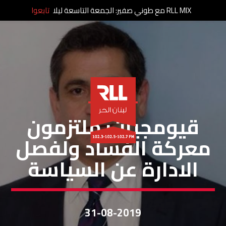
RLL MIX مع طوني صفير: الجمعة التاسعة ليلا
تابعوا
خاص لبنان الحر
قيومجيان: ملتزمون
معركة الفساد ولفصل
الادارة عن السياسة
31-08-2019