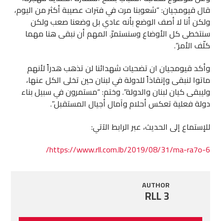
قال قيومجيان: “شعوبنا مرت في فترات عصيبة أكثر من اليوم،
ولكن أنا لا أصف الوضع بأنه عادي بل وضعنا صعب ولكن
سنتخطى كل الأوضاع وسنستمرّ. المهم أن نبقى هنا مهما
كلّف الأمر”.
وأكد قيومجيان ان تضحيات شهدائنا لن تذهب هدراً لأنهم
ماتوا لنبقى وإنقاذاً للدولة في لبنان حين تخلى الكل عنها،
وليبقى كيان لبنان والدولة”. وختم: “مستمرون في سبيل بناء
دولة فعلية تعكس أحلام وآمال أجيال المستقبل”.
للإستماع إلى الحديث، عبر الرابط الآتي:
https://www.rll.com.lb/2019/08/31/ma-ra7o-6/
AUTHOR
RLL 3