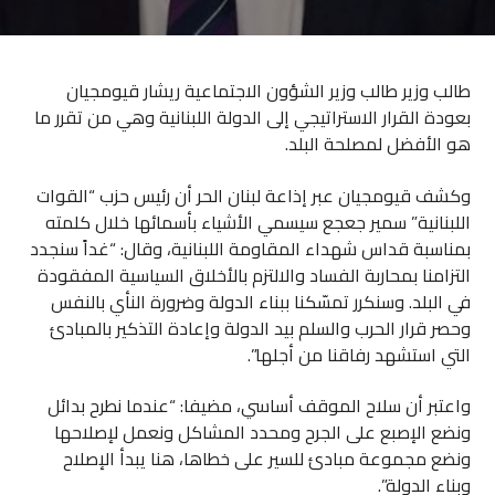
طالب وزير طالب وزير الشؤون الاجتماعية ريشار قيومجيان
بعودة القرار الاستراتيجي إلى الدولة اللبنانية وهي من تقرر ما
هو الأفضل لمصلحة البلد.
وكشف قيومجيان عبر إذاعة لبنان الحر أن رئيس حزب “القوات
اللبنانية” سمير جعجع سيسمي الأشياء بأسمائها خلال كلمته
بمناسبة قداس شهداء المقاومة اللبنانية، وقال: “غداً سنجدد
التزامنا بمحاربة الفساد والالتزم بالأخلاق السياسية المفقودة
في البلد. وسنكرر تمسّكنا ببناء الدولة وضرورة النأي بالنفس
وحصر قرار الحرب والسلم بيد الدولة وإعادة التذكير بالمبادئ
التي استشهد رفاقنا من أجلها”.
واعتبر أن سلاح الموقف أساسي، مضيفا: “عندما نطرح بدائل
ونضع الإصبع على الجرح ومحدد المشاكل ونعمل لإصلاحها
ونضع مجموعة مبادئ للسير على خطاها، هنا يبدأ الإصلاح
وبناء الدولة”.