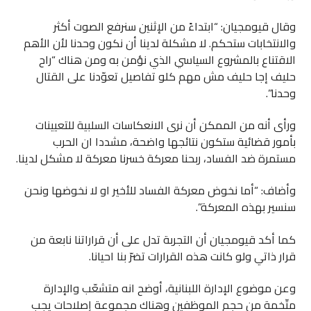
وقال قيومجيان: “ابتداءً من الإثنين سنرفع الصوت أكثر
والانتخابات ستحكم. لا مشكلة لدينا أن نكون وحدنا لأن الأهم
الاقتناع بالمشروع السياسي الذي نؤمن به ومن هناك “راح
حليف إجا حليف مش مهم كلو تفاصيل تعوّدنا على القتال
وحدنا”.
ورأى أنه من الممكن أن نرى الانعكاسات السلبية للتعيينات
بأمور قضائية ستكون نتائجها واضحة، مشددا ان الحرب
مستمرة ضد الفساد، ربحنا معركة خسرنا معركة لا مشكل لدينا.
وأضاف: “أما نخوض معركة الفساد للأخير او لا نخوضها ونحن
سنسير بهذه المعركة”.
كما أكد قيومجيان أن التجربة تدل على أن قراراتنا نابعة من
قرار ذاتي ولو كانت هذه القرارات تضرّ بنا احيانا.
وعن موضوع الإدارة اللبنانية، أوضح انه متشعّب والإدارة
متّخمة من حجم الموظفين وهناك مجموعة إصلاحات يجب