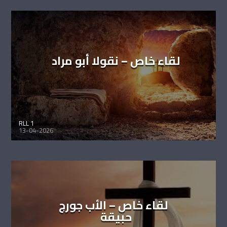
لقاء خاص – نقولا أبو مراد
RLL 1
13-04-2026
لقاء خاص – الأب جورج
حبيقة