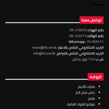
تواصل معنا
رقم الهواء
:218233-09
رقم الهاتف
:225577-09
: Whatsapp
70-959111
البريد الالكتروني الخاص بالاخبار
: news@rll.com.lb
البريد الالكتروني الخاص بالبرامج
: info@rll.com.lb
ص.ب
: 110 زوق مكايل
الروابط
نشرات الأخبار
خاص لبنان الحرّ
برامج
موقع القوات البنانية