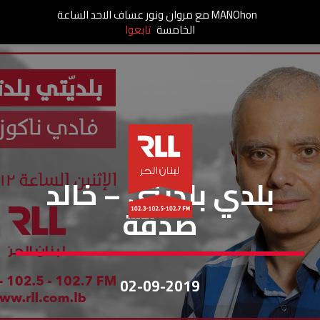
MANOhon مع مروان ونور عساف الاحد الساعة
الخامسة
تابعوا
بلديتي بلدتي
بلدي بلديتي – خالد
صدقة
02-09-2019