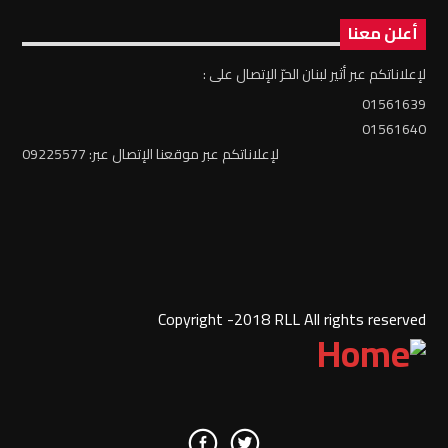
أعلن معنا
لإعلاناتكم عبر أثير لبنان الحرّ الإتصال على :
01561639
01561640
لإعلاناتكم عبر موقعنا الإتصال عبر: 09225577
Copyright -2018 RLL All rights reserved