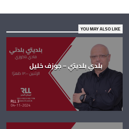
YOU MAY ALSO LIKE
بلدي بلديتي – جوزف خليل
RLL 3
04-11-2024