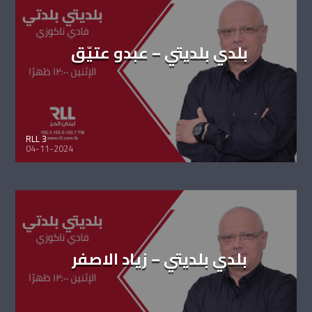
بلدي بلديتي – عبدو عتيّق
RLL 3
04-11-2024
بلدي بلديتي – زياد الاصفر