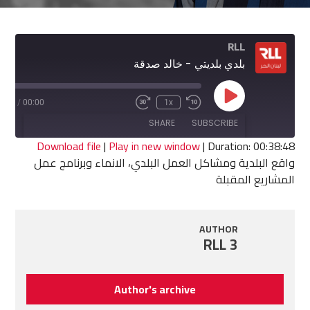
RLL
بلدي بلديتي - خالد صدقة
Play
8:48
/
00:00
1x
Fast
Rewind
Episode
Forward
10
SHARE
SUBSCRIBE
30
Seconds
seconds
Download file
|
Play in new window
|
Duration: 00:38:48
واقع البلدية ومشاكل العمل البلدي، الانماء وبرنامج عمل
SHARE
المشاريع المقبلة
RSS FEED
LINK
AUTHOR
EMBED
RLL 3
Author's archive