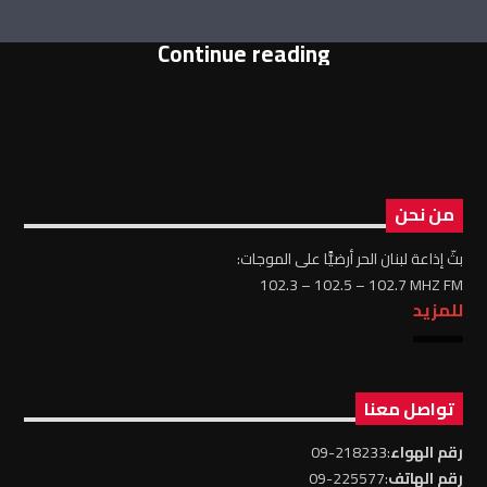
Continue reading
من نحن
بثّ إذاعة لبنان الحر أرضيًّا على الموجات:
102.3 – 102.5 – 102.7 MHZ FM
للمزيد
تواصل معنا
رقم الهواء
:218233-09
رقم الهاتف
:225577-09