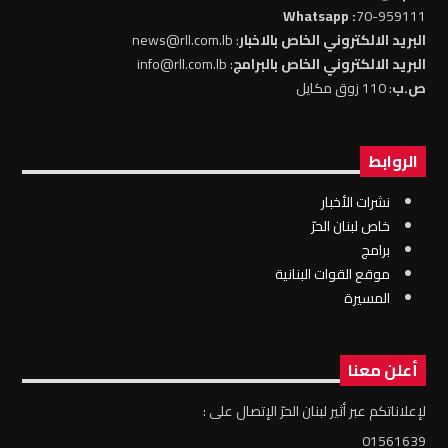
: Whatsapp
70-959111
البريد الالكتروني الخاص بالاخبار
: news@rll.com.lb
البريد الالكتروني الخاص بالبرامج
: info@rll.com.lb
ص.ب
: 110 زوق مكايل
الروابط
نشرات الأخبار
خاص لبنان الحرّ
برامج
موقع القوات البنانية
المسيرة
أعلن معنا
لإعلاناتكم عبر أثير لبنان الحرّ الإتصال على :
01561639