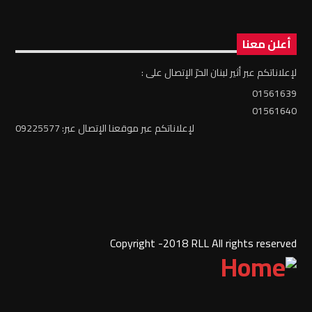
أعلن معنا
لإعلاناتكم عبر أثير لبنان الحرّ الإتصال على :
01561639
01561640
لإعلاناتكم عبر موقعنا الإتصال عبر: 09225577
Copyright -2018 RLL All rights reserved