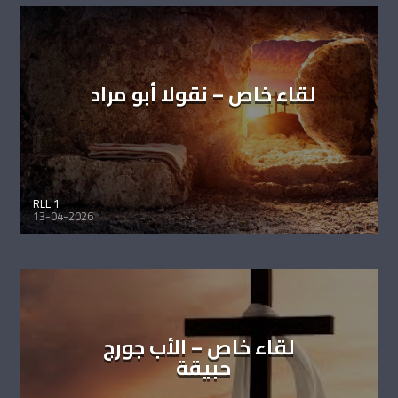
لقاء خاص – نقولا أبو مراد
RLL 1
13-04-2026
لقاء خاص – الأب جورج
حبيقة