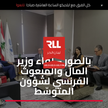
+
كل الفرق مع ايلديكو الساعة العاشرة صباحا
تابعوا
خاص لبنان الحر
بالصور – لقاء وزير
المال والمبعوث
الفرنسي لشؤون
المتوسّط