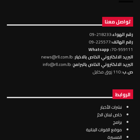
تواصل معنا
رقم الهواء
:218233-09
رقم الهاتف
:225577-09
: Whatsapp
70-959111
البريد الالكتروني الخاص بالاخبار
: news@rll.com.lb
البريد الالكتروني الخاص بالبرامج
: info@rll.com.lb
ص.ب
: 110 زوق مكايل
الروابط
نشرات الأخبار
خاص لبنان الحرّ
برامج
موقع القوات البنانية
المسيرة