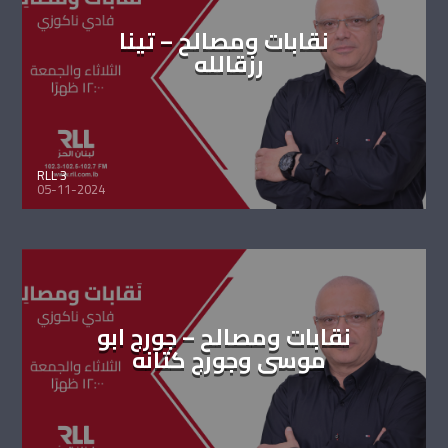
نقابات ومصالح – تينا
رزقالله
RLL 3
05-11-2024
نقابات ومصالح – جورج ابو
موسى وجورج كتانه