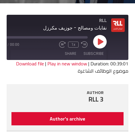
RLL
نقابات ومصالح - جوزيف مكرزل
Play
9:01
/
00:00
1x
Fast
Rewind
Episode
Forward
10
SHARE
SUBSCRIBE
30
Seconds
seconds
Download file
|
Play in new window
|
Duration: 00:39:01
موضوع الوظائف الشاغرة
SHARE
RSS FEED
LINK
AUTHOR
RLL 3
EMBED
Author's archive