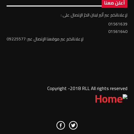
أعلن معنا
لإعلاناتكم عبر أثير لبنان الحرّ الإتصال على :
01561639
01561640
لإعلاناتكم عبر موقعنا الإتصال عبر: 09225577
Copyright -2018 RLL All rights reserved