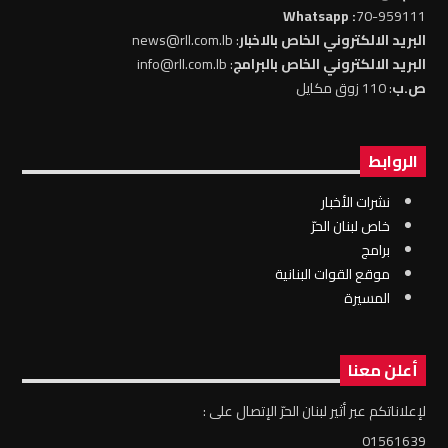
: Whatsapp
70-959111
البريد الالكتروني الخاص بالاخبار
: news@rll.com.lb
البريد الالكتروني الخاص بالبرامج
: info@rll.com.lb
ص.ب
: 110 زوق مكايل
الروابط
نشرات الأخبار
خاص لبنان الحرّ
برامج
موقع القوات البنانية
المسيرة
أعلن معنا
لإعلاناتكم عبر أثير لبنان الحرّ الإتصال على :
01561639