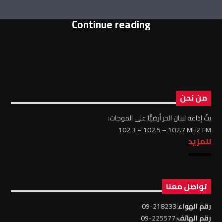
Continue reading
من نحن
بثّ إذاعة لبنان الحر أرضيًّا على الموجات:
102.3 – 102.5 – 102.7 MHZ FM
للمزيد
تواصل معنا
رقم الهواء
:218233-09
رقم الهاتف
:225577-09