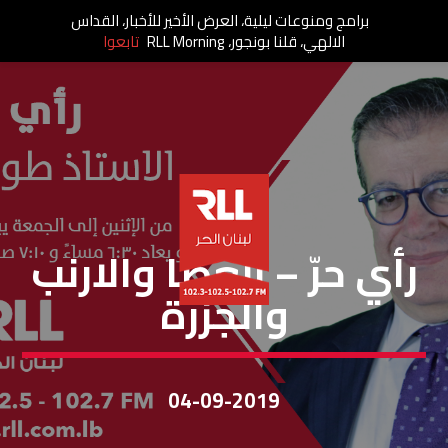
برامج ومنوعات ليلية، العرض الأخير للأخبار، القداس
الالهي، قلنا بونجور، RLL Morning
تابعوا
رأي حر
رأي حرّ – العصا والارنب
والجزرة
04-09-2019