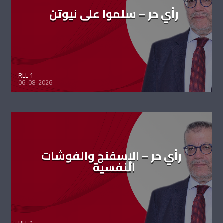
رأي حر – سلموا على نيوتن
RLL 1
06-08-2026
رأي حر – الإسفنج والفوشات
النفسية
RLL 1