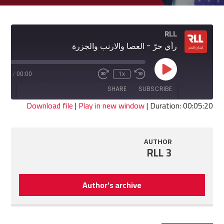
RLL
رأي حرّ - العصا والارنب والجزرة
Play
5:20
/
00:00
1x
Fast
Rewind
Episode
Forward
10
SHARE
SUBSCRIBE
30
Seconds
seconds
Download file
|
Play in new window
|
Duration: 00:05:20
SHARE
RSS FEED
AUTHOR
LINK
RLL 3
EMBED
Author's archive