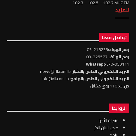
102.3 – 102.5 – 102.7 MHZ FM
للمزيد
تواصل معنا
رقم الهواء
:218233-09
رقم الهاتف
:225577-09
: Whatsapp
70-959111
البريد الالكتروني الخاص بالاخبار
: news@rll.com.lb
البريد الالكتروني الخاص بالبرامج
: info@rll.com.lb
ص.ب
: 110 زوق مكايل
الروابط
نشرات الأخبار
خاص لبنان الحرّ
برامج