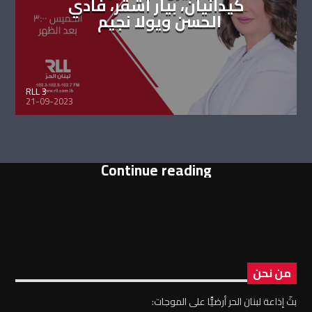
كيدانيان، بيار أشقر، فادي
الحسن ويولا نجيم
RLL 3
21-09-2023
Continue reading
من نحن
بثّ إذاعة لبنان الحر أرضيًّا على الموجات: