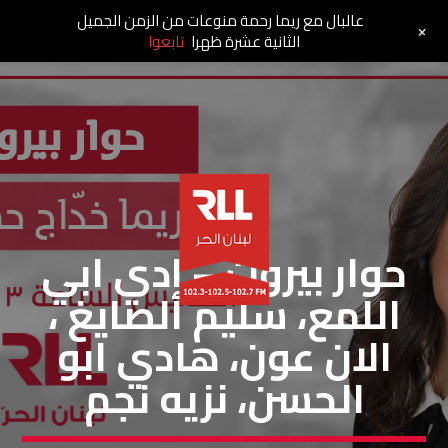
عالبال مع ريما رحمة منوعات من الزمن الجميل
+
الثانية عشرة ظهرا
تابعوا
حوار بيروت
حوار بيروت – إدي ابي
اللمع، سليم الصايغ ،
الان عون، هادي ابو
الحسن، نزيه نجم