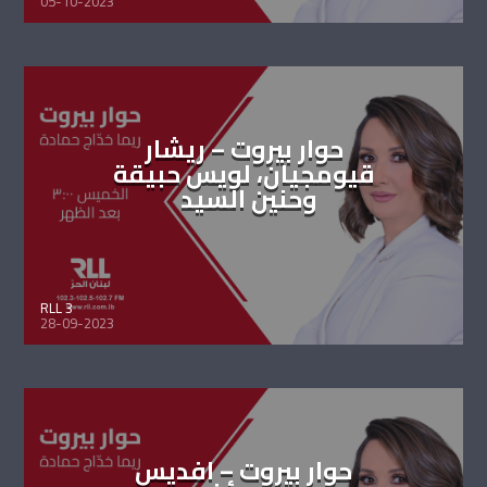
05-10-2023
حوار بيروت – ريشار
قيومجيان، لويس حبيقة
وحنين السيد
RLL 3
28-09-2023
حوار بيروت – افديس