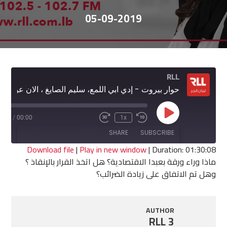
05-09-2019
RLL
حوار بيروت - إدي ابي اللمع، سليم الصايغ ، الان عون، هادي ابو الحسن، نزيه نجم
Play
0:08
/
00:00
1x
Fast
Rewind
Episode
Forward
10
SHARE
SUBSCRIBE
30
Seconds
seconds
Download file
|
Play in new window
|
Duration: 01:30:08
ماذا وراء ورقة بعبدا الاقتصادية؟ هل اتخذ القرار بالإنقاذ ؟
SHARE
وهل تم الاتفاق على زيادة الضرائب؟
RSS FEED
LINK
AUTHOR
EMBED
RLL 3