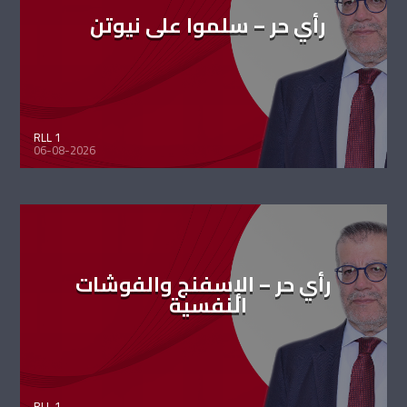
رأي حر – سلموا على نيوتن
RLL 1
06-08-2026
رأي حر – الإسفنج والفوشات
النفسية
RLL 1