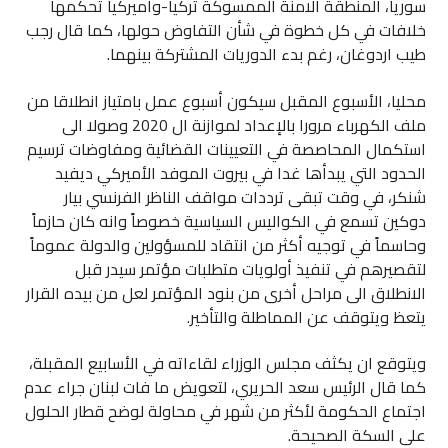
سوريا، المنطقة الامنة الممسوكة تركيا-واميركيا تحكمها
خلافات في كل خطوة في شأن التفاوض حولها، كما قال رجب
طيب اردوغان، رغم بدء الدوريات المشتركة بينهما.
محليا، الأسبوع المقبل سيكون أسبوع عمل بامتياز انطلاقا من
ملف الكهرباء مرورا بالإعداد لموازنة ال 2020 وصولا الى
استكمال المحاصصة في التعيينات القضائية ومفاوضات ترسيم
الحدود التي يبدأها غدا في بيروت الموفد الأميركي ديفيد
شنكر، في وقت تبقى ترددات مواقف الناظر الفرنسي بيار
دوكين تسمع في الكواليس السياسية خصوصاً وانه كان حازماً
وحاسماً في توجيه أكثر من انتقاد للمسؤولين والدولة عموماً
لتقصيرهم في تنفيذ أولويات متطلبات مؤتمر سيدر قبل
الانطلاق الى مراحل أخرى من بنود المؤتمر لعل من بيده القرار
يتعظ ويتوقف عن المماطلة والتأخير.
ويتوقع ان يكثف مجلس الوزراء لقاءاته في الأسابيع المقبلة،
كما قال الرئيس سعد الحريري، لتعويض ما فات لبنان جراء عدم
اجتماع الحكومة لأكثر من شهر في محاولة لوضح قطار الحلول
على السكة الصحيحة.