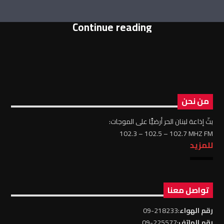
Continue reading
من نحن
بثّ إذاعة لبنان الحر أرضيًّا على الموجات:
102.3 – 102.5 – 102.7 MHZ FM
للمزيد
تواصل معنا
رقم الهواء
:218233-09
رقم الهاتف
:225577-09