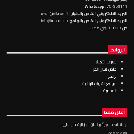
: Whatsapp
70-959111
البريد الالكتروني الخاص بالاخبار
: news@rll.com.lb
البريد الالكتروني الخاص بالبرامج
: info@rll.com.lb
ص.ب
: 110 زوق مكايل
الروابط
نشرات الأخبار
خاص لبنان الحرّ
برامج
موقع القوات البنانية
المسيرة
أعلن معنا
لإعلاناتكم عبر أثير لبنان الحرّ الإتصال على :
01561639