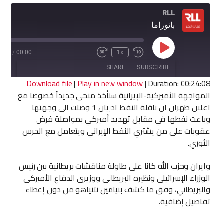
RLL
بانوراما
Play
4:08
/
00:00
1x
Fast
Rewind
Episode
Forward
10
SHARE
SUBSCRIBE
30
Seconds
seconds
Download file
|
Play in new window
|
Duration: 00:24:08
المواجهة الأميركية-الإيرانية ستأخذ منحى جديداً خصوصا مع
SHARE
اعلان طهران ان ناقلة النفط ادريان 1 وصلت الى وجهتها
RSS FEED
وباعت نفطها في مقابل تهديد أميركي بمواصلة فرض
LINK
عقوبات على من يشتري النفط الإيراني ويتعامل مع الحرس
الثوري.
EMBED
وايران وحزب الله كانا على طاولة مناقشات بريطانية بين رئيس
الوزراء الإسرائيلي ونظيره البريطاني ووزيري الدفاع الأميركي
والبريطاني، وفق ما كشف بنيامين نتنياهو من دون إعطاء
تفاصيل إضافية.