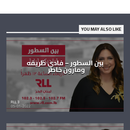
YOU MAY ALSO LIKE
بين السطور – فادي ظريفه
ومارون خاطر
RLL 3
05-01-2022