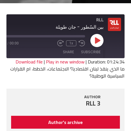
RLL
بين السّطور - جان طويلة
Play
4:34
/
00:00
1x
Fast
Rewind
Episode
Forward
10
SHARE
SUBSCRIBE
30
Seconds
seconds
Download file
|
Play in new window
|
Duration: 01:24:34
ما الذي ينقذ لبنان اقتصاديا؟ الاجتماعات، الخطط، ام القرارات
SHARE
السياسية الوطنية؟
RSS FEED
LINK
AUTHOR
EMBED
RLL 3
Author's archive