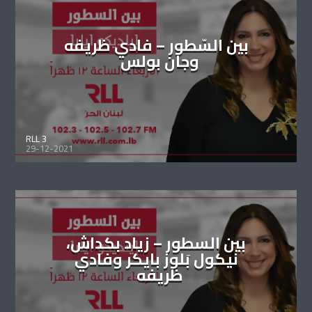
بين السّطور – فادي ظريفه
وجان بولس
RLL 3
29-12-2021
بين السطور – زياد بكداش،
نيكول بَلوز بايكر وفادي
ظريفه