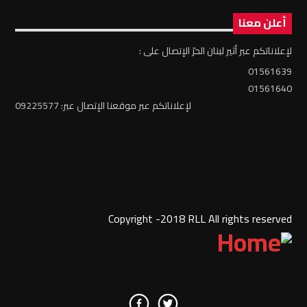
أعلن معنا
لإعلاناتكم عبر أثير لبنان الحرّ الإتصال على :
01561639
01561640
لإعلاناتكم عبر موقعنا الإتصال عبر: 09225577
Copyright -2018 RLL All rights reserved