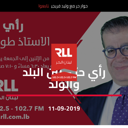
حوار حر مع وليد فريجي
تابعوا
رأي حر
رأي حرّ – بين البلد
والولد
11-09-2019