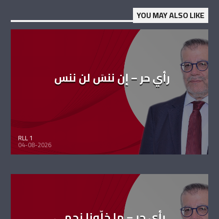
YOU MAY ALSO LIKE
رأي حر – إن ننسَ لن ننس
RLL 1
04-08-2026
رأي حر – ما خلّونا نحمي