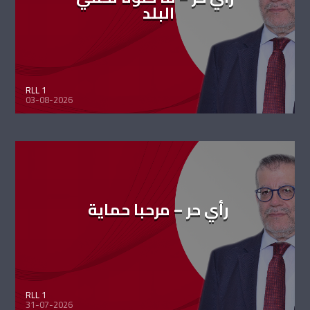
البلد
RLL 1
03-08-2026
رأي حر – مرحبا حماية
RLL 1
31-07-2026