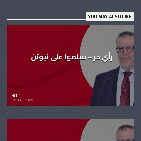
YOU MAY ALSO LIKE
رأي حر – سلموا على نيوتن
RLL 1
06-08-2026