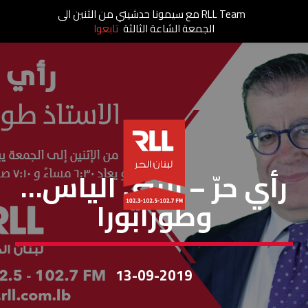
RLL Team مع سيمونا حدشيتي من الثنين الى
الجمعة الشاعة الثالثة
تابعوا
رأي حر
رأي حرّ – النبي الياس…
وطورابورا
13-09-2019