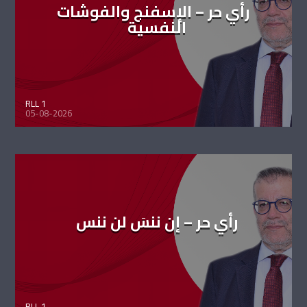
رأي حر – الإسفنج والفوشات
النفسية
RLL 1
05-08-2026
رأي حر – إن ننسَ لن ننس
RLL 1