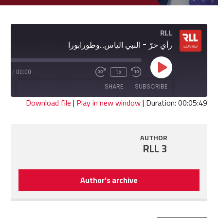
RLL
رأي حرّ - النبي الياس...وطورابورا
Play
5:49
/
00:00
1x
Fast
Rewind
Episode
Forward
10
SHARE
SUBSCRIBE
30
Seconds
seconds
Download file
|
Play in new window
|
Duration: 00:05:49
SHARE
RSS FEED
AUTHOR
LINK
RLL 3
EMBED
Author's archive