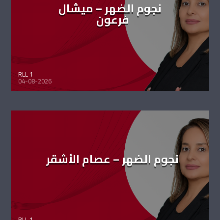
نجوم الضهر – ميشال
فرعون
RLL 1
04-08-2026
نجوم الضهر – عصام الأشقر
RLL 1