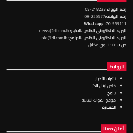
رقم الهواء
:218233-09
رقم الهاتف
:225577-09
: Whatsapp
70-959111
البريد الالكتروني الخاص بالاخبار
: news@rll.com.lb
البريد الالكتروني الخاص بالبرامج
: info@rll.com.lb
ص.ب
: 110 زوق مكايل
الروابط
نشرات الأخبار
خاص لبنان الحرّ
برامج
موقع القوات البنانية
المسيرة
أعلن معنا