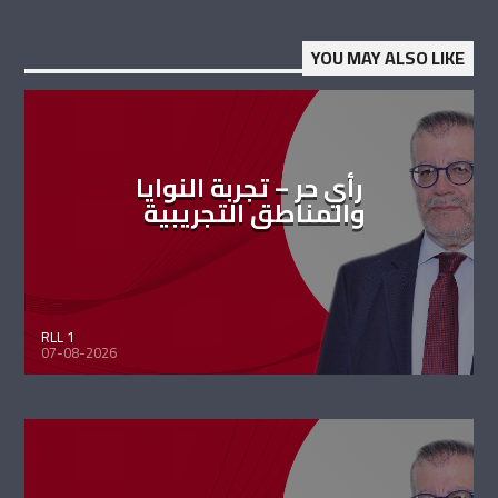
YOU MAY ALSO LIKE
رأي حر – تجربة النوايا
والمناطق التجريبية
RLL 1
07-08-2026