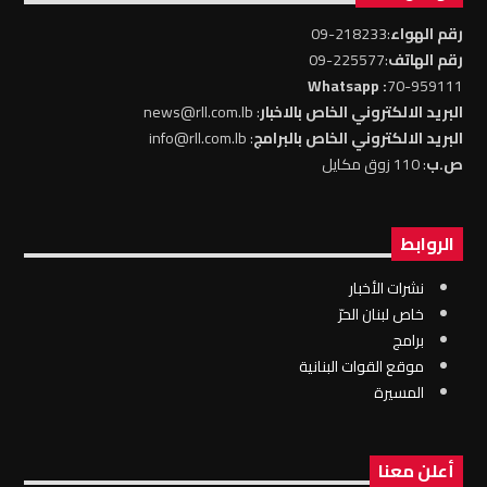
رقم الهواء
:218233-09
رقم الهاتف
:225577-09
: Whatsapp
70-959111
البريد الالكتروني الخاص بالاخبار
: news@rll.com.lb
البريد الالكتروني الخاص بالبرامج
: info@rll.com.lb
ص.ب
: 110 زوق مكايل
الروابط
نشرات الأخبار
خاص لبنان الحرّ
برامج
موقع القوات البنانية
المسيرة
أعلن معنا