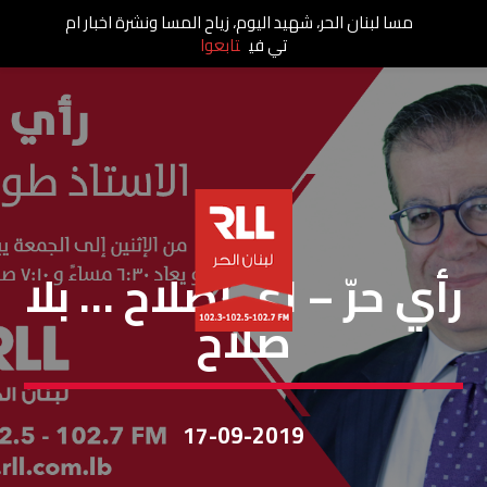
مسا لبنان الحر، شهيد اليوم، زياح المسا ونشرة اخبار ام
تي في
تابعوا
رأي حر
رأي حرّ – اي اصلاح … بلا
صلاح
17-09-2019