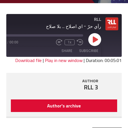
RLL
رأي حرّ - اي اصلاح ... بلا صلاح
Play
5:01
/
00:00
1x
Fast
Rewind
Episode
Forward
10
SHARE
SUBSCRIBE
30
Seconds
seconds
Download file
|
Play in new window
|
Duration: 00:05:01
SHARE
RSS FEED
AUTHOR
LINK
RLL 3
EMBED
Author's archive