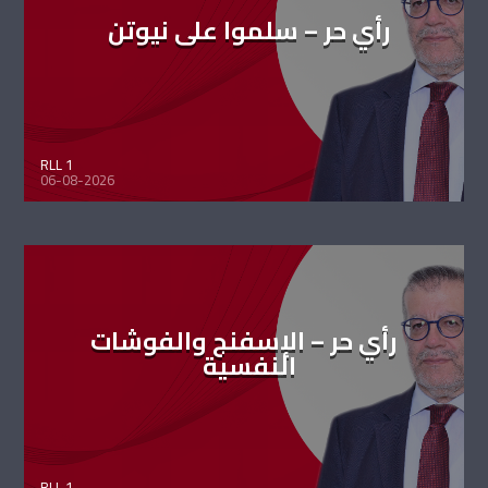
رأي حر – سلموا على نيوتن
RLL 1
06-08-2026
رأي حر – الإسفنج والفوشات
النفسية
RLL 1