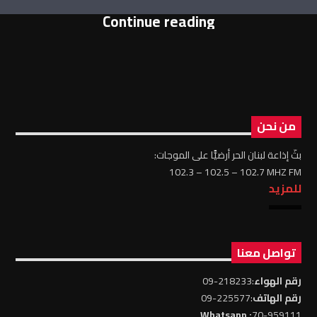
Continue reading
من نحن
بثّ إذاعة لبنان الحر أرضيًّا على الموجات:
102.3 – 102.5 – 102.7 MHZ FM
للمزيد
تواصل معنا
رقم الهواء
:218233-09
رقم الهاتف
:225577-09
: Whatsapp
70-959111