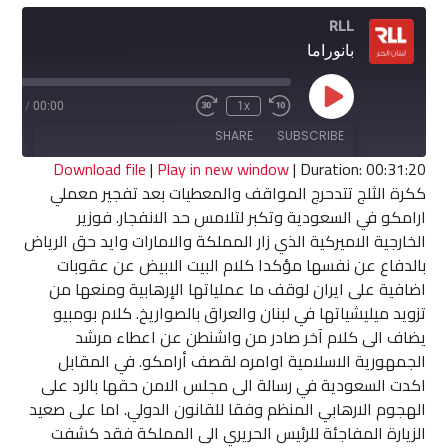
RLL
بانوراما
Play
1:20
/
00:00
1x
Fast
Rewind
Episode
Forward
10
SHARE
SUBSCRIBE
30
Seconds
seconds
Download file
|
Play in new window
|
Duration: 00:31:20
ككرة الثلج تتدحرج المواقف والمعطيات بعد تفجير معملي
SHARE
ارامكو في السعودية وتكبر لتلامس حد الانفجار. فوزير
RSS FEED
الخارجية الاميركية الذي زار المملكة والامارات وايد حق الرياض
LINK
بالدفاع عن نفسها مؤكدا كلام البيت الابيض عن عقوبات
اضافية على ايران لوقف ما عملياتها الإرهابية ومنعها من
EMBED
تزويد ميليشياتها في لبنان والعراق بالصواريخ. كلام بومبيو
يضاف الى كلام آخر صادر من واشنطن عن اعطاء مرشد
الجمهورية الاسلامية اوامره لقصف أرامكو. في المقابل
اكدت السعودية في رسالة الى مجلس الامن حقها بالرد على
الهجوم الارهابي المنظم وفقا للقانون الدولي. اما على صعيد
الزيارة المفاجئة للرئيس الحريري الى المملكة فقد كشفت