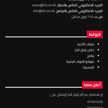
البريد الالكتروني الخاص بالاخبار
: news@rll.com.lb
البريد الالكتروني الخاص بالبرامج
: info@rll.com.lb
ص.ب
: 110 زوق مكايل
الروابط
نشرات الأخبار
خاص لبنان الحرّ
برامج
موقع القوات البنانية
المسيرة
أعلن معنا
لإعلاناتكم عبر أثير لبنان الحرّ الإتصال على :
01561639
01561640