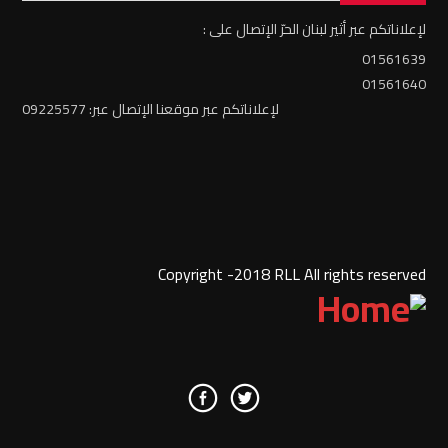
لإعلاناتكم عبر أثير لبنان الحرّ الإتصال على :
01561639
01561640
لإعلاناتكم عبر موقعنا الإتصال عبر: 09225577
Copyright -2018 RLL All rights reserved