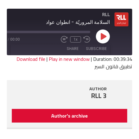
RLL
السلامة المروريّة - انطوان عواد
Play
9:34
/
00:00
1x
Fast
Rewind
Episode
Forward
10
SHARE
SUBSCRIBE
30
Seconds
seconds
Download file
|
Play in new window
|
Duration: 00:39:34
تطبيق قانون السير
SHARE
RSS FEED
LINK
AUTHOR
RLL 3
EMBED
Author's archive