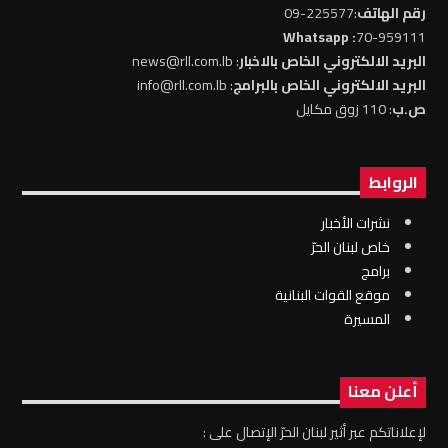
رقم الهاتف
:225577-09
: Whatsapp
70-959111
البريد الالكتروني الخاص بالاخبار
: news@rll.com.lb
البريد الالكتروني الخاص بالبرامج
: info@rll.com.lb
ص.ب
: 110 زوق مكايل
الروابط
نشرات الأخبار
خاص لبنان الحرّ
برامج
موقع القوات البنانية
المسيرة
أعلن معنا
لإعلاناتكم عبر أثير لبنان الحرّ الإتصال على :