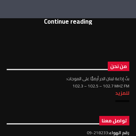
Continue reading
من نحن
بثّ إذاعة لبنان الحر أرضيًّا على الموجات:
102.3 – 102.5 – 102.7 MHZ FM
للمزيد
تواصل معنا
رقم الهواء
:218233-09