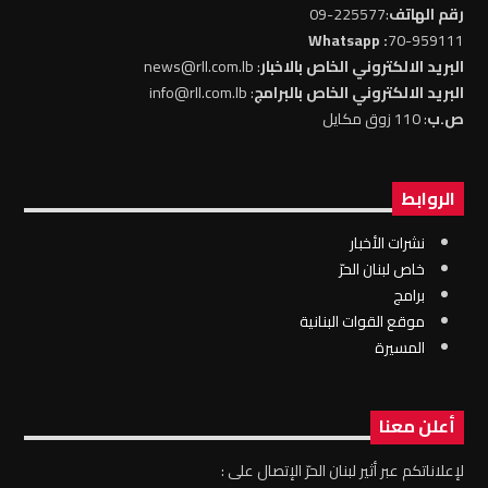
رقم الهاتف
:225577-09
: Whatsapp
70-959111
البريد الالكتروني الخاص بالاخبار
: news@rll.com.lb
البريد الالكتروني الخاص بالبرامج
: info@rll.com.lb
ص.ب
: 110 زوق مكايل
الروابط
نشرات الأخبار
خاص لبنان الحرّ
برامج
موقع القوات البنانية
المسيرة
أعلن معنا
لإعلاناتكم عبر أثير لبنان الحرّ الإتصال على :