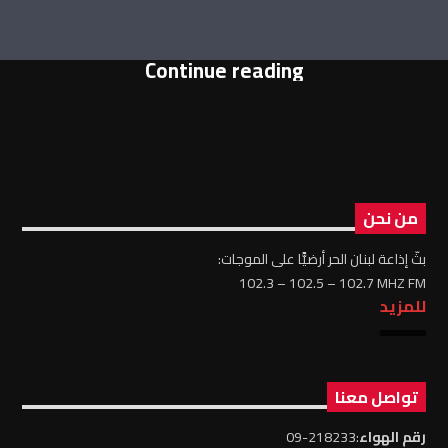
Continue reading
من نحن
بثّ إذاعة لبنان الحر أرضيًّا على الموجات:
102.3 – 102.5 – 102.7 MHZ FM
للمزيد
تواصل معنا
رقم الهواء
:218233-09