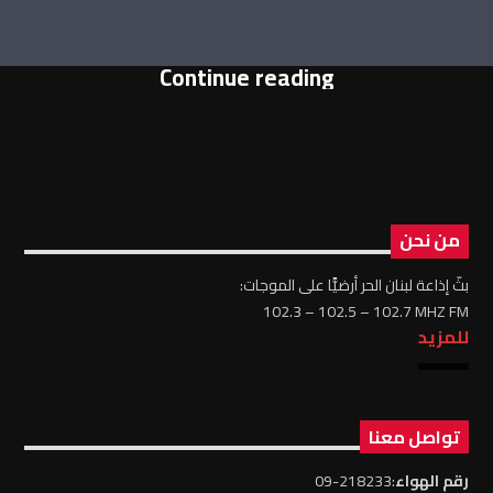
Continue reading
من نحن
بثّ إذاعة لبنان الحر أرضيًّا على الموجات:
102.3 – 102.5 – 102.7 MHZ FM
للمزيد
تواصل معنا
رقم الهواء
:218233-09