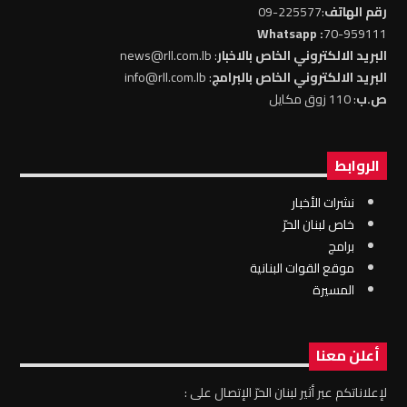
رقم الهاتف
:225577-09
: Whatsapp
70-959111
البريد الالكتروني الخاص بالاخبار
: news@rll.com.lb
البريد الالكتروني الخاص بالبرامج
: info@rll.com.lb
ص.ب
: 110 زوق مكايل
الروابط
نشرات الأخبار
خاص لبنان الحرّ
برامج
موقع القوات البنانية
المسيرة
أعلن معنا
لإعلاناتكم عبر أثير لبنان الحرّ الإتصال على :