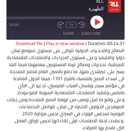
RLL
الظّهيرة
Play
4:37
/
00:00
1x
Fast
Rewind
Episode
Forward
10
SHARE
SUBSCRIBE
30
Seconds
seconds
Download file
|
Play in new window
|
Duration: 00:24:37
النصائح والتحذيرات الدولية تتوالى على مستوى تموضع لبنان
SHARE
دوليا واقليميا وعلى مستوى الاجراءات والاصلاحات الاقتصادية
RSS FEED
المرتقبة. تحذيرات ونصائح تربط المستويين ببعضهما فيما البلد
LINK
يسير على غيرهدى منها، ما دفع بالامين العام للامم المتحدة
الى اسداء النصح بالتمسك بالقرار 1701، فيما الدول المانحة
EMBED
في مؤتمر سيدر، وبلسان العراب الفرنسي، تدعو الى النأي
بالنفس وتنفيذ الاصلاحات الاقتصادية البنيوية الموعودة.
وعلى وقع ما قيل وسرب من اروقة الامم المتحدة ومن زيارات
الموفدين الدوليين الاخيرة الى لبنان، تتواصل الاجتماعات
اليومية لمجلس الوزراء في السراي لدرس موازنة 2020
وعقدت لجنة الاصلاحات اولى لقاءاتها لدرس اوراق العمل
التي تقدم بها الفرقاء.