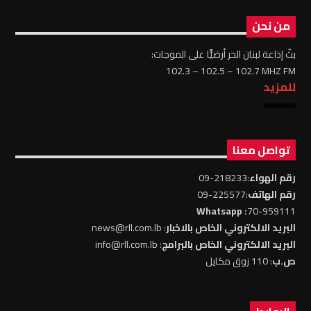
من نحن
بثّ إذاعة لبنان الحر أرضيًّا على الموجات:
102.3 – 102.5 – 102.7 MHZ FM
للمزيد
تواصل معنا
رقم الهواء
:218233-09
رقم الهاتف
:225577-09
: Whatsapp
70-959111
البريد الالكتروني الخاص بالاخبار
: news@rll.com.lb
البريد الالكتروني الخاص بالبرامج
: info@rll.com.lb
ص.ب
: 110 زوق مكايل