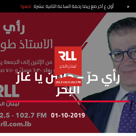
+
أول ع آخر مع ريما رحمة الساعة الثانية عشرة
تابعوا
رأي حر
رأي حرّ – جايين يا غاز
البحر
01-10-2019