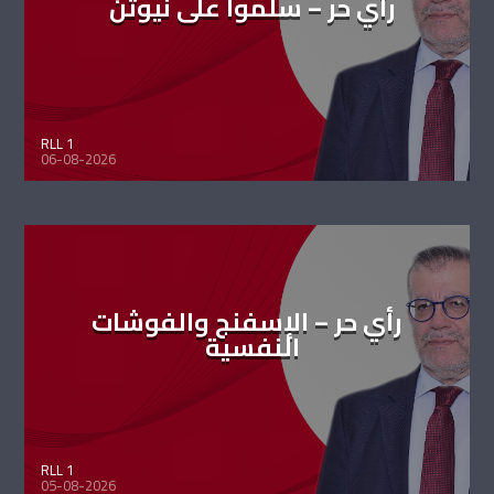
رأي حر – سلموا على نيوتن
RLL 1
06-08-2026
رأي حر – الإسفنج والفوشات
النفسية
RLL 1
05-08-2026