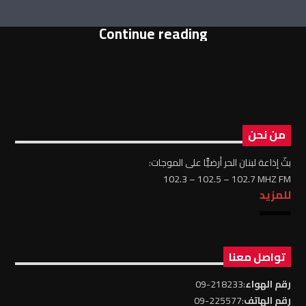
Continue reading
من نحن
بثّ إذاعة لبنان الحر أرضيًّا على الموجات:
102.3 – 102.5 – 102.7 MHZ FM
للمزيد
تواصل معنا
رقم الهواء
:218233-09
رقم الهاتف
:225577-09