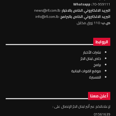
: Whatsapp
70-959111
البريد الالكتروني الخاص بالاخبار
: news@rll.com.lb
البريد الالكتروني الخاص بالبرامج
: info@rll.com.lb
ص.ب
: 110 زوق مكايل
الروابط
نشرات الأخبار
خاص لبنان الحرّ
برامج
موقع القوات البنانية
المسيرة
أعلن معنا
لإعلاناتكم عبر أثير لبنان الحرّ الإتصال على :
01561639