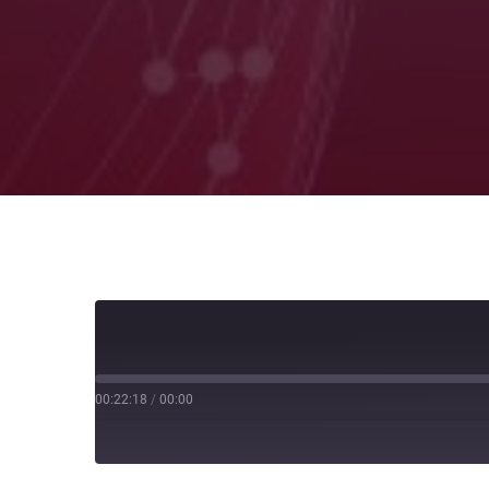
00:22:18
/
00:00