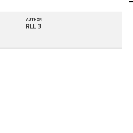
SHARE
RSS FEED
AUTHOR
LINK
RLL 3
EMBED