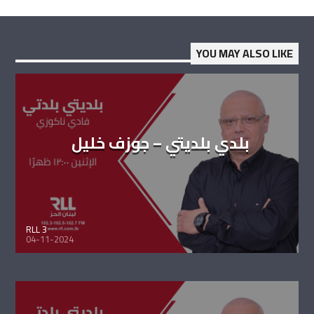
YOU MAY ALSO LIKE
بلدي بلديتي – جوزف خليل
RLL 3
04-11-2024