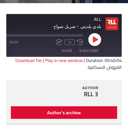
RLL
بلدي بلديتي - شربل شواح
Play
0:04
/
00:00
1x
Fast
Rewind
Episode
Forward
10
SHARE
SUBSCRIBE
30
Seconds
seconds
Download file
|
Play in new window
|
Duration: 00:40:04
القروض الاسكانية
SHARE
RSS FEED
LINK
AUTHOR
RLL 3
EMBED
Author's archive