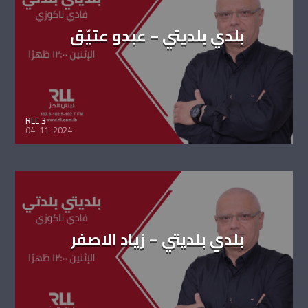
بلدي بلديتي – عبدو عتيّق
RLL 3
04-11-2024
بلدي بلديتي – زياد الاصفر