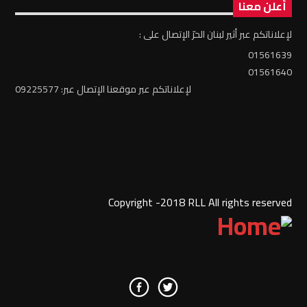
أعلن معنا
لإعلاناتكم عبر أثير لبنان الحرّ الإتصال على :
01561639
01561640
لإعلاناتكم عبر موقعنا الإتصال عبر: 09225577
Copyright -2018 RLL All rights reserved