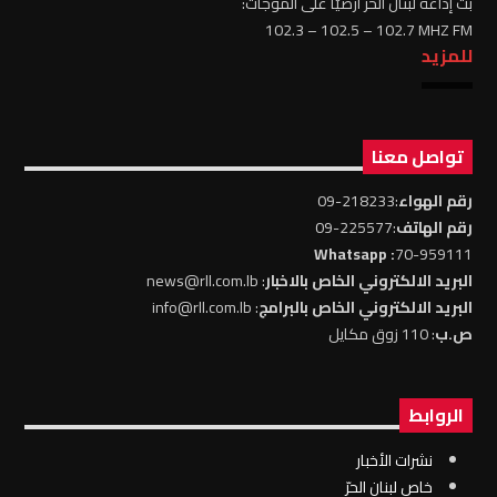
بثّ إذاعة لبنان الحر أرضيًّا على الموجات:
102.3 – 102.5 – 102.7 MHZ FM
للمزيد
تواصل معنا
رقم الهواء
:218233-09
رقم الهاتف
:225577-09
: Whatsapp
70-959111
البريد الالكتروني الخاص بالاخبار
: news@rll.com.lb
البريد الالكتروني الخاص بالبرامج
: info@rll.com.lb
ص.ب
: 110 زوق مكايل
الروابط
نشرات الأخبار
خاص لبنان الحرّ