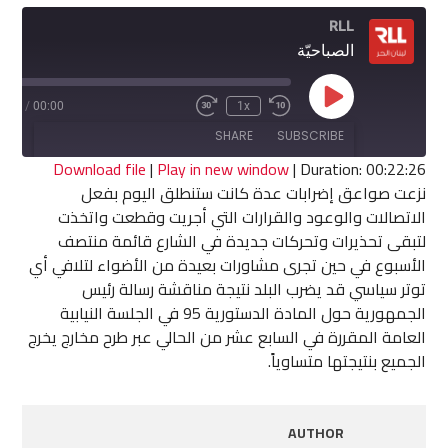
RLL
الصباحيّة
Play
2:26
/
00:00
1x
Fast
Rewind
Episode
Forward
10
SHARE
SUBSCRIBE
30
Seconds
seconds
Download file
|
Play in new window
|
Duration: 00:22:26
نزعت صواعق إضرابات عدة كانت ستنطلق اليوم بفعل
SHARE
الاتصالات والوعود والقرارات التي أجريت وقطعت واتخذت
RSS FEED
لتبقى تحذيرات وتحركات جديدة في الشارع قائمة منتصف
LINK
الأسبوع في حين تجرى مشاورات بعيدة من الأضواء لتلافي أي
توتر سياسي قد يضرب البلد نتيجة مناقشة رسالة رئيس
EMBED
الجمهورية حول المادة الدستورية 95 في الجلسة النيابية
العامة المقررة في السابع عشر من الحالي عبر طرح مخارج يخرج
الجميع بنتيجتها متساوياً.
AUTHOR