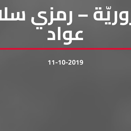
وريّة – رمزي سل
عواد
11-10-2019