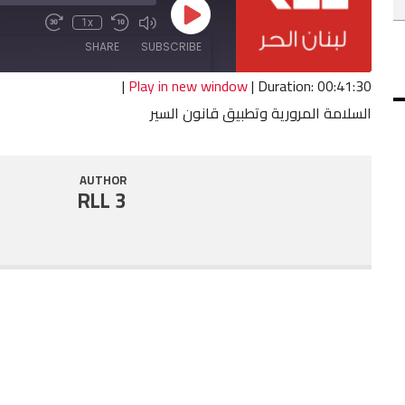
Play
1x
Fast
Mute/Unmute
Rewind
Episode
Forward
Episode
10
SHARE
SUBSCRIBE
30
Seconds
seconds
|
Play in new window
|
Duration: 00:41:30
السلامة المرورية وتطبيق قانون السير
SHARE
RSS FEED
LINK
AUTHOR
RLL 3
EMBED