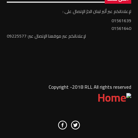
لإعلاناتكم عبر أثير لبنان الحرّ الإتصال على :
01561639
01561640
لإعلاناتكم عبر موقعنا الإتصال عبر: 09225577
Copyright -2018 RLL All rights reserved