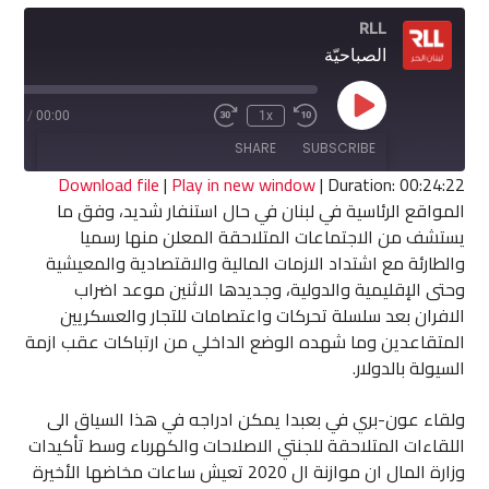
RLL
الصباحيّة
Play
4:22
/
00:00
1x
Fast
Rewind
Episode
Forward
10
SHARE
SUBSCRIBE
30
Seconds
seconds
Download file
|
Play in new window
|
Duration: 00:24:22
المواقع الرئاسية في لبنان في حال استنفار شديد، وفق ما
SHARE
يستشف من الاجتماعات المتلاحقة المعلن منها رسميا
RSS FEED
والطارئة مع اشتداد الازمات المالية والاقتصادية والمعيشية
LINK
وحتى الإقليمية والدولية، وجديدها الاثنين موعد اضراب
الافران بعد سلسلة تحركات واعتصامات للتجار والعسكريين
EMBED
المتقاعدين وما شهده الوضع الداخلي من ارتباكات عقب ازمة
السيولة بالدولار.
ولقاء عون-بري في بعبدا يمكن ادراجه في هذا السياق الى
اللقاءات المتلاحقة للجنتي الاصلاحات والكهرباء وسط تأكيدات
وزارة المال ان موازنة ال 2020 تعيش ساعات مخاضها الأخيرة