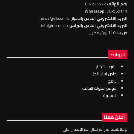
رقم الهاتف
:225577-09
: Whatsapp
70-959111
البريد الالكتروني الخاص بالاخبار
: news@rll.com.lb
البريد الالكتروني الخاص بالبرامج
: info@rll.com.lb
ص.ب
: 110 زوق مكايل
الروابط
نشرات الأخبار
خاص لبنان الحرّ
برامج
موقع القوات البنانية
المسيرة
أعلن معنا
لإعلاناتكم عبر أثير لبنان الحرّ الإتصال على :