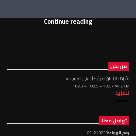
Continue reading
من نحن
بثّ إذاعة لبنان الحر أرضيًّا على الموجات:
102.3 – 102.5 – 102.7 MHZ FM
للمزيد
تواصل معنا
رقم الهواء
:218233-09