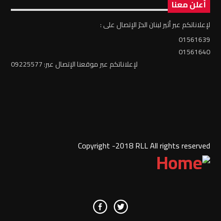
أعلن معنا
لإعلاناتكم عبر أثير لبنان الحرّ الإتصال على :
01561639
01561640
لإعلاناتكم عبر موقعنا الإتصال عبر: 09225577
Copyright -2018 RLL All rights reserved