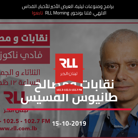
برامج ومنوعات ليلية، العرض الأخير للأخبار، القداس
الالهي، قلنا بونجور، RLL Morning
تابعوا
نقابات ومصالح
نقابات ومصالح –
طانيوس القسيس
15-10-2019