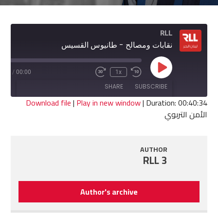
RLL
نقابات ومصالح - طانيوس القسيس
Play
0:34
/
00:00
1x
Fast
Rewind
Episode
Forward
10
SHARE
SUBSCRIBE
30
Seconds
seconds
Download file
|
Play in new window
|
Duration: 00:40:34
الأمن التربوي
SHARE
RSS FEED
LINK
AUTHOR
RLL 3
EMBED
Author's archive