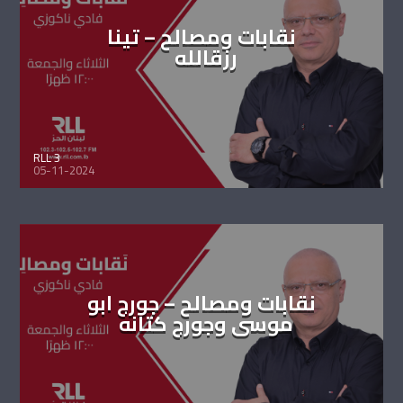
نقابات ومصالح – تينا
رزقالله
RLL 3
05-11-2024
نقابات ومصالح – جورج ابو
موسى وجورج كتانه