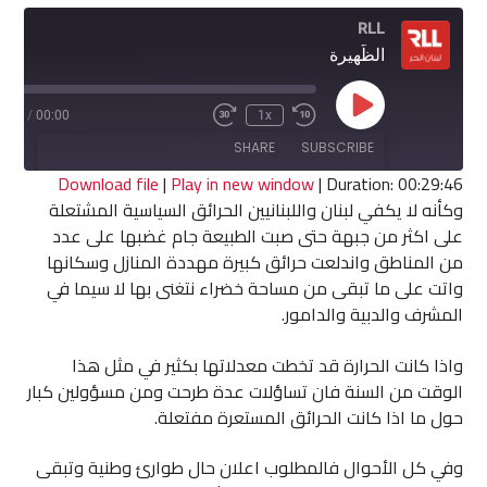
RLL
الظّهيرة
Play
9:46
/
00:00
1x
Fast
Rewind
Episode
Forward
10
SHARE
SUBSCRIBE
30
Seconds
seconds
Download file
|
Play in new window
|
Duration: 00:29:46
وكأنه لا يكفي لبنان واللبنانيين الحرائق السياسية المشتعلة
SHARE
على اكثر من جبهة حتى صبت الطبيعة جام غضبها على عدد
RSS FEED
من المناطق واندلعت حرائق كبيرة مهددة المنازل وسكانها
LINK
واتت على ما تبقى من مساحة خضراء نتغنى بها لا سيما في
المشرف والدبية والدامور.
EMBED
واذا كانت الحرارة قد تخطت معدلاتها بكثير في مثل هذا
الوقت من السنة فان تساؤلات عدة طرحت ومن مسؤولين كبار
حول ما اذا كانت الحرائق المستعرة مفتعلة.
وفي كل الأحوال فالمطلوب اعلان حال طوارئ وطنية وتبقى