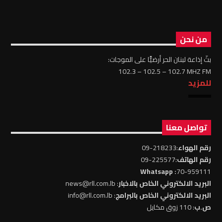
من نحن
بثّ إذاعة لبنان الحر أرضيًّا على الموجات:
102.3 – 102.5 – 102.7 MHZ FM
للمزيد
تواصل معنا
رقم الهواء
:218233-09
رقم الهاتف
:225577-09
: Whatsapp
70-959111
البريد الالكتروني الخاص بالاخبار
: news@rll.com.lb
البريد الالكتروني الخاص بالبرامج
: info@rll.com.lb
ص.ب
: 110 زوق مكايل