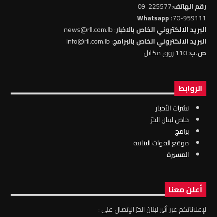
رقم الهاتف
:225577-09
: Whatsapp
70-959111
البريد الالكتروني الخاص بالاخبار
: news@rll.com.lb
البريد الالكتروني الخاص بالبرامج
: info@rll.com.lb
ص.ب
: 110 زوق مكايل
الروابط
نشرات الأخبار
خاص لبنان الحرّ
برامج
موقع القوات البنانية
المسيرة
أعلن معنا
لإعلاناتكم عبر أثير لبنان الحرّ الإتصال على :