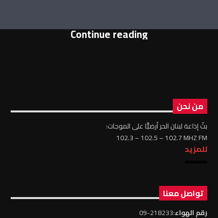
Continue reading
من نحن
بثّ إذاعة لبنان الحر أرضيًّا على الموجات:
102.3 – 102.5 – 102.7 MHZ FM
للمزيد
تواصل معنا
رقم الهواء
:218233-09