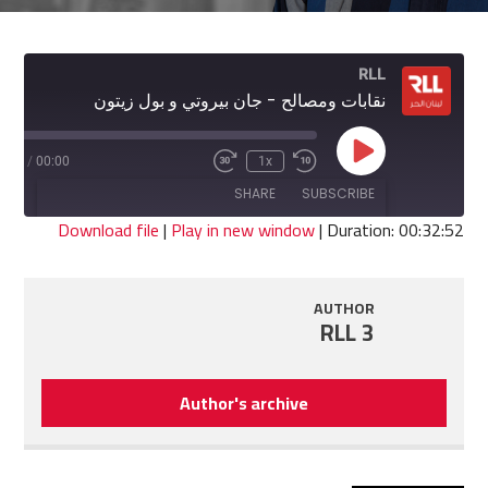
RLL
نقابات ومصالح - جان بيروتي و بول زيتون
Play
2:52
/
00:00
1x
Fast
Rewind
Episode
Forward
10
SHARE
SUBSCRIBE
30
Seconds
seconds
Download file
|
Play in new window
|
Duration: 00:32:52
SHARE
RSS FEED
AUTHOR
LINK
RLL 3
EMBED
Author's archive