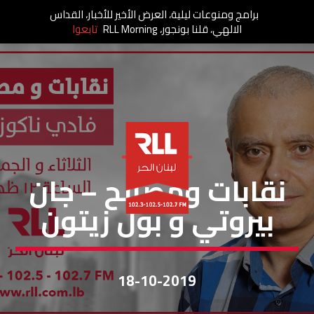
برامج ومنوعات ليلية، العرض الأخير للأخبار، القداس
الالهي، قلنا بونجور، RLL Morning
تابعوا
نقابات ومصالح
نقابات ومصالح – جان
بيروتي و بول زيتون
18-10-2019