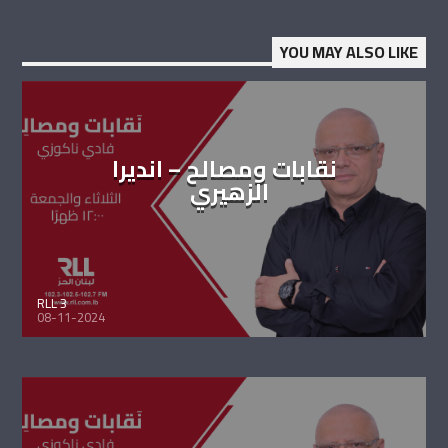
YOU MAY ALSO LIKE
نقابات ومصالح – انديرا
الزهيري
RLL 3
08-11-2024