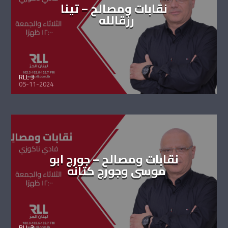
نقابات ومصالح – تينا
رزقالله
RLL 3
05-11-2024
نقابات ومصالح – جورج ابو
موسى وجورج كتانه
RLL 3