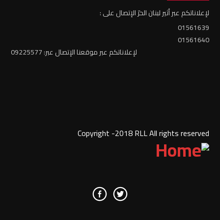
لإعلاناتكم عبر أثير لبنان الحرّ الإتصال على :
01561639
01561640
لإعلاناتكم عبر موقعنا الإتصال عبر: 09225577
Copyright -2018 RLL All rights reserved