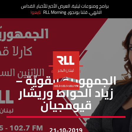
برامج ومنوعات ليلية، العرض الأخير للأخبار، القداس
الالهي، قلنا بونجور، RLL Morning
تابعوا
الجمهورية القوية
الجمهوريّة القويّة –
زياد الحوّاط وريشار
قيومجيان
21-10-2019