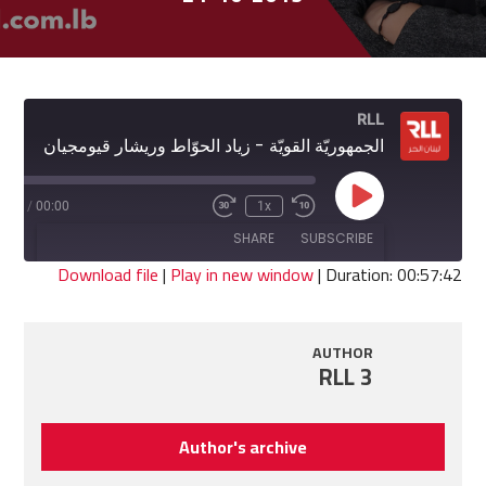
RLL
الجمهوريّة القويّة - زياد الحوّاط وريشار قيومجيان
Play
7:42
/
00:00
1x
Fast
Rewind
Episode
Forward
10
SHARE
SUBSCRIBE
30
Seconds
seconds
Download file
|
Play in new window
|
Duration: 00:57:42
SHARE
RSS FEED
AUTHOR
LINK
RLL 3
EMBED
Author's archive