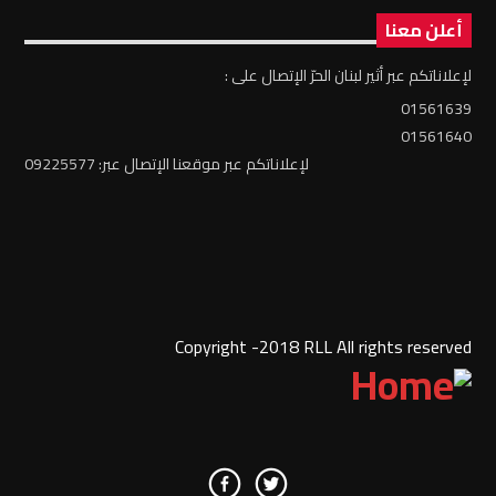
أعلن معنا
لإعلاناتكم عبر أثير لبنان الحرّ الإتصال على :
01561639
01561640
لإعلاناتكم عبر موقعنا الإتصال عبر: 09225577
Copyright -2018 RLL All rights reserved