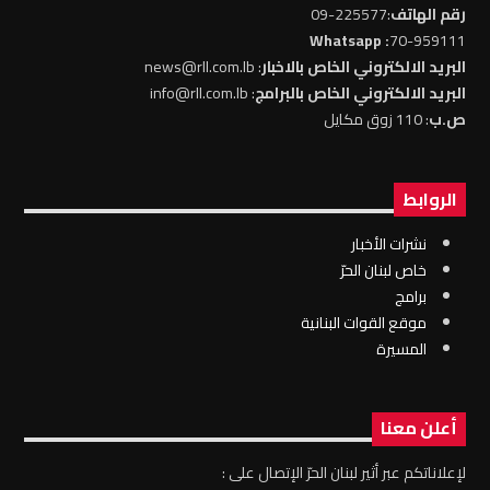
رقم الهاتف
:225577-09
: Whatsapp
70-959111
البريد الالكتروني الخاص بالاخبار
: news@rll.com.lb
البريد الالكتروني الخاص بالبرامج
: info@rll.com.lb
ص.ب
: 110 زوق مكايل
الروابط
نشرات الأخبار
خاص لبنان الحرّ
برامج
موقع القوات البنانية
المسيرة
أعلن معنا
لإعلاناتكم عبر أثير لبنان الحرّ الإتصال على :