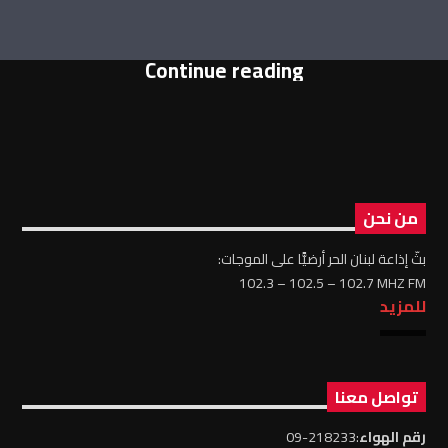
Continue reading
من نحن
بثّ إذاعة لبنان الحر أرضيًّا على الموجات:
102.3 – 102.5 – 102.7 MHZ FM
للمزيد
تواصل معنا
رقم الهواء
:218233-09