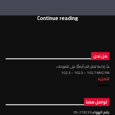
Continue reading
من نحن
بثّ إذاعة لبنان الحر أرضيًّا على الموجات:
102.3 – 102.5 – 102.7 MHZ FM
للمزيد
تواصل معنا
رقم الهواء
:218233-09