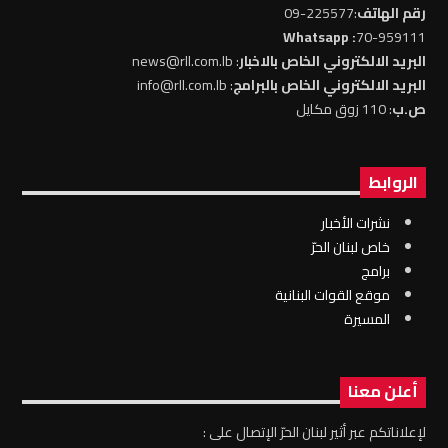
رقم الهاتف
:225577-09
: Whatsapp
70-959111
البريد الالكتروني الخاص بالاخبار
: news@rll.com.lb
البريد الالكتروني الخاص بالبرامج
: info@rll.com.lb
ص.ب
: 110 زوق مكايل
الروابط
نشرات الأخبار
خاص لبنان الحرّ
برامج
موقع القوات البنانية
المسيرة
أعلن معنا
لإعلاناتكم عبر أثير لبنان الحرّ الإتصال على :