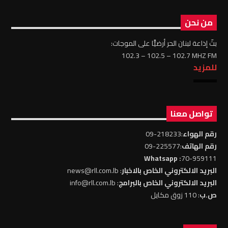
من نحن
بثّ إذاعة لبنان الحر أرضيًّا على الموجات:
102.3 – 102.5 – 102.7 MHZ FM
للمزيد
تواصل معنا
رقم الهواء
:218233-09
رقم الهاتف
:225577-09
: Whatsapp
70-959111
البريد الالكتروني الخاص بالاخبار
: news@rll.com.lb
البريد الالكتروني الخاص بالبرامج
: info@rll.com.lb
ص.ب
: 110 زوق مكايل