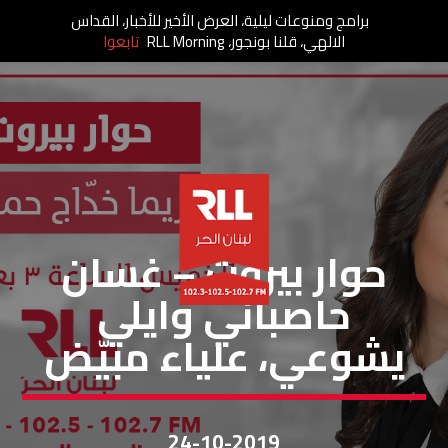
برامج ومنوعات ليلية، العرض الأخير للأخبار، القداس
الالهي، قلنا بونجور، RLL Morning
تابعوا
حوار بيروت
حوار بيروت – غسان
حاصباني وايلي
يشوعي، علياء مبيّض
24-10-2019