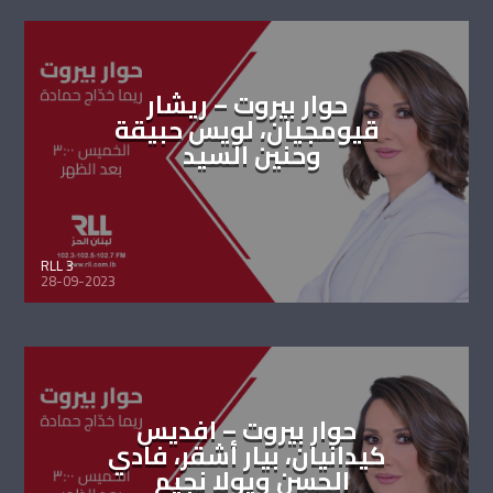
حوار بيروت – ريشار
قيومجيان، لويس حبيقة
وحنين السيد
RLL 3
28-09-2023
حوار بيروت – افديس
كيدانيان، بيار أشقر، فادي
الحسن ويولا نجيم