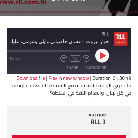
RLL
حوار بيروت - غسان حاصباني وايلي يشوعي، علياء مبيّض
Play
0:19
/
00:00
1x
Fast
Rewind
Episode
Forward
10
SHARE
SUBSCRIBE
30
Seconds
seconds
Download file
|
Play in new window
|
Duration: 01:30:19
ما جدوى الورقة الاقتصادية مع الانتفاضة الشعبية والوطنية
SHARE
في كل لبنان وانعدام الثقة في السلطة؟
RSS FEED
LINK
AUTHOR
EMBED
RLL 3