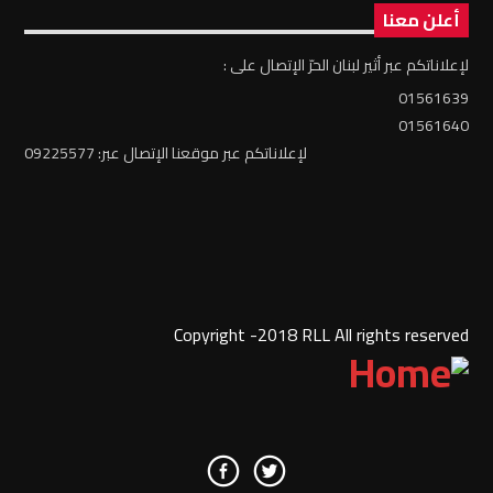
أعلن معنا
لإعلاناتكم عبر أثير لبنان الحرّ الإتصال على :
01561639
01561640
لإعلاناتكم عبر موقعنا الإتصال عبر: 09225577
Copyright -2018 RLL All rights reserved