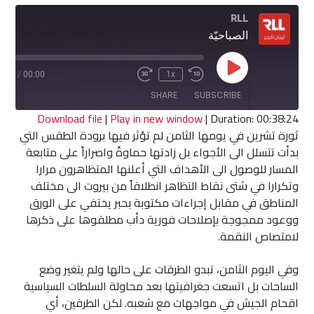
RLL
الصباحيّة
Play
8:24
/
00:00
1x
Fast
Rewind
Episode
Forward
10
SHARE
SUBSCRIBE
30
Seconds
seconds
Download file
|
Play in new window
|
Duration: 00:38:24
ثورة تشرين في يومها الثامن لم تؤثر فيها برودة الطقس التي
SHARE
بدأت تتسلل الى الأجواء بل زادتها حماوةً واصراراً على متابعة
RSS FEED
المسار للوصول الى الأهداف التي أعلنها المتظاهرون مرارا
LINK
وتكرارا في شتى نقاط التظاهر انطلاقاً من بيروت الى مختلف
المناطق في مقابل إجراءات مكتوبة بحبر يختفي على الورق
EMBED
ووعود ممجوجة بإصلاحات فورية دأب مطلقوها على ذكرها
لامتصاص النقمة.
وفي اليوم الثامن، تبدو الطرقات على حالها ولم يتغير وضع
الساحات بل اتسعت جغرافيتها بعد محاولة السلطات السياسية
اقحام الجيش في مواجهات مع شعبه. لكن الطرفين، أي