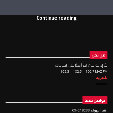
Continue reading
من نحن
بثّ إذاعة لبنان الحر أرضيًّا على الموجات:
102.3 – 102.5 – 102.7 MHZ FM
للمزيد
تواصل معنا
رقم الهواء
:218233-09