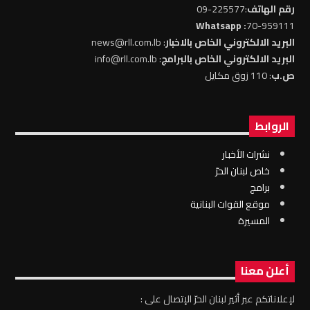
رقم الهاتف
:225577-09
: Whatsapp
70-959111
البريد الالكتروني الخاص بالاخبار
: news@rll.com.lb
البريد الالكتروني الخاص بالبرامج
: info@rll.com.lb
ص.ب
: 110 زوق مكايل
الروابط
نشرات الأخبار
خاص لبنان الحرّ
برامج
موقع القوات البنانية
المسيرة
أعلن معنا
لإعلاناتكم عبر أثير لبنان الحرّ الإتصال على :