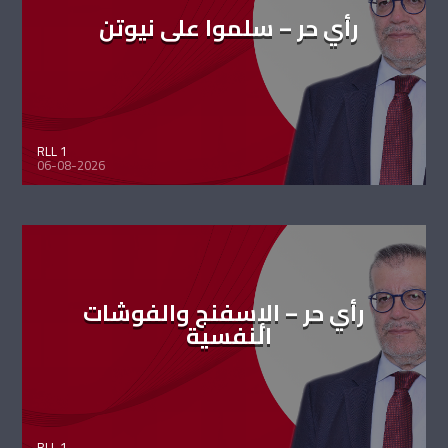
رأي حر – سلموا على نيوتن
RLL 1
06-08-2026
رأي حر – الإسفنج والفوشات
النفسية
RLL 1