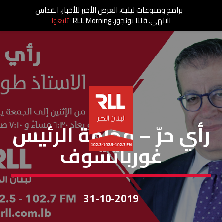
برامج ومنوعات ليلية، العرض الأخير للأخبار، القداس
الالهي، قلنا بونجور، RLL Morning
تابعوا
رأي حر
رأي حرّ – فخامة الرئيس
غورباتشوف
31-10-2019