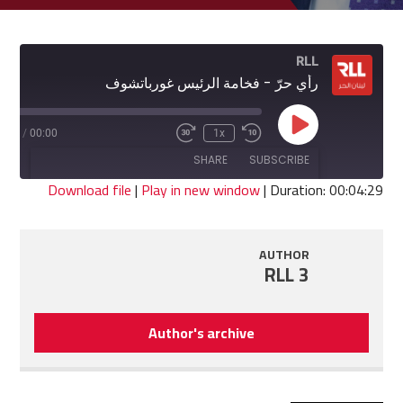
RLL
رأي حرّ - فخامة الرئيس غورباتشوف
Play
4:29
/
00:00
1x
Fast
Rewind
Episode
Forward
10
SHARE
SUBSCRIBE
30
Seconds
seconds
Download file
|
Play in new window
|
Duration: 00:04:29
SHARE
RSS FEED
AUTHOR
LINK
RLL 3
EMBED
Author's archive