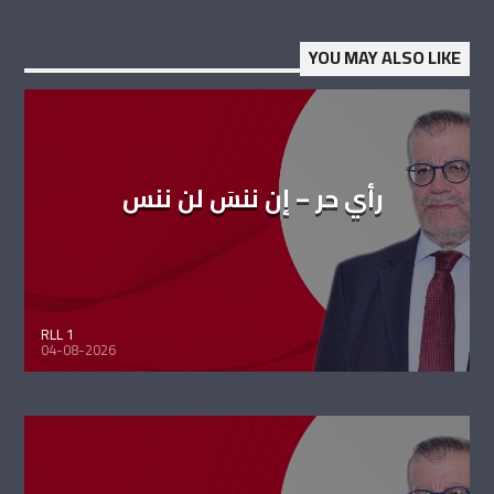
YOU MAY ALSO LIKE
رأي حر – إن ننسَ لن ننس
RLL 1
04-08-2026