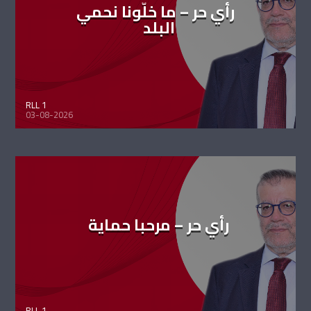
رأي حر – ما خلّونا نحمي
البلد
RLL 1
03-08-2026
رأي حر – مرحبا حماية
RLL 1