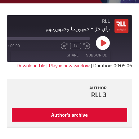
RLL
رأي حرّ - جمهوريتنا وجمهوريتهم
Play
5:06
/
00:00
1x
Fast
Rewind
Episode
Forward
10
SHARE
SUBSCRIBE
30
Seconds
seconds
Download file
|
Play in new window
|
Duration: 00:05:06
SHARE
RSS FEED
AUTHOR
LINK
RLL 3
EMBED
Author's archive