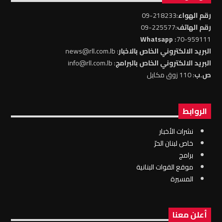
رقم الهواء
:218233-09
رقم الهاتف
:225577-09
: Whatsapp
70-959111
البريد الالكتروني الخاص بالاخبار
: news@rll.com.lb
البريد الالكتروني الخاص بالبرامج
: info@rll.com.lb
ص.ب
: 110 زوق مكايل
الروابط
نشرات الأخبار
خاص لبنان الحرّ
برامج
موقع القوات البنانية
المسيرة
أعلن معنا