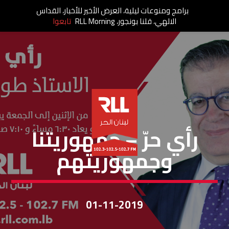
برامج ومنوعات ليلية، العرض الأخير للأخبار، القداس
الالهي، قلنا بونجور، RLL Morning
تابعوا
رأي حر
رأي حرّ – جمهوريتنا
وجمهوريتهم
01-11-2019