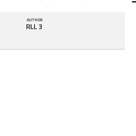
SHARE
RSS FEED
AUTHOR
LINK
RLL 3
EMBED