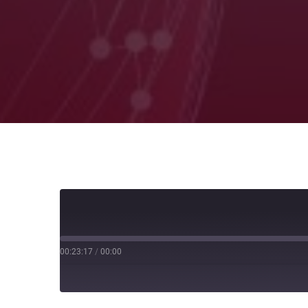
00:23:17
/
00:00