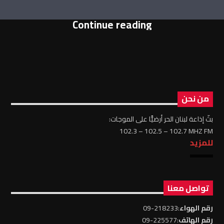
Continue reading
من نحن
بثّ إذاعة لبنان الحر أرضيًّا على الموجات:
102.3 – 102.5 – 102.7 MHZ FM
للمزيد
تواصل معنا
رقم الهواء
:218233-09
رقم الهاتف
:225577-09