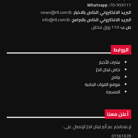
: Whatsapp
70-959111
البريد الالكتروني الخاص بالاخبار
: news@rll.com.lb
البريد الالكتروني الخاص بالبرامج
: info@rll.com.lb
ص.ب
: 110 زوق مكايل
الروابط
نشرات الأخبار
خاص لبنان الحرّ
برامج
موقع القوات البنانية
المسيرة
أعلن معنا
لإعلاناتكم عبر أثير لبنان الحرّ الإتصال على :
01561639