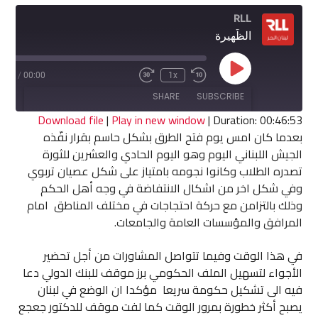
RLL
الظّهيرة
Play
6:53
/
00:00
1x
Fast
Rewind
Episode
Forward
10
SHARE
SUBSCRIBE
30
Seconds
seconds
Download file
|
Play in new window
|
Duration: 00:46:53
بعدما كان امس يوم فتح الطرق بشكل حاسم بقرار نفّذه
SHARE
الجيش اللبناني اليوم وهو اليوم الحادي والعشرين للثورة
RSS FEED
تصدره الطلاب وكانوا نجومه بامتياز على شكل عصيان تربوي
LINK
وفي شكل اخر من اشكال الانتفاضة في وجه أهل الحكم
وذلك بالتزامن مع حركة احتجاجات في مختلف المناطق امام
EMBED
المرافق والمؤسسات العامة والجامعات.
في هذا الوقت وفيما تتواصل المشاورات من أجل تحضير
الأجواء ‏لتسهيل الملف الحكومي برز موقف للبنك الدولي دعا
فيه الى تشكيل حكومة سريعا مؤكدا ان الوضع في لبنان
يصبح أكثر خطورة بمرور الوقت كما لفت موقف للدكتور جعجع