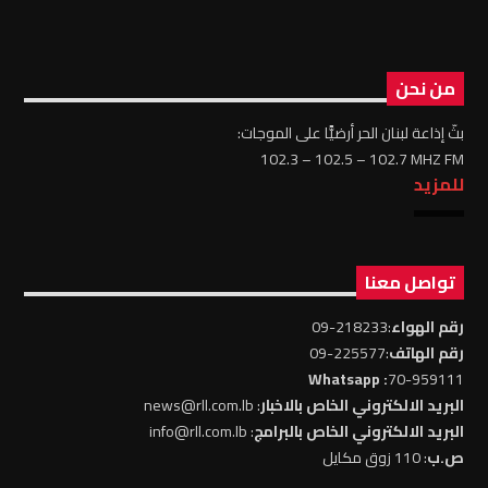
من نحن
بثّ إذاعة لبنان الحر أرضيًّا على الموجات:
102.3 – 102.5 – 102.7 MHZ FM
للمزيد
تواصل معنا
رقم الهواء
:218233-09
رقم الهاتف
:225577-09
: Whatsapp
70-959111
البريد الالكتروني الخاص بالاخبار
: news@rll.com.lb
البريد الالكتروني الخاص بالبرامج
: info@rll.com.lb
ص.ب
: 110 زوق مكايل